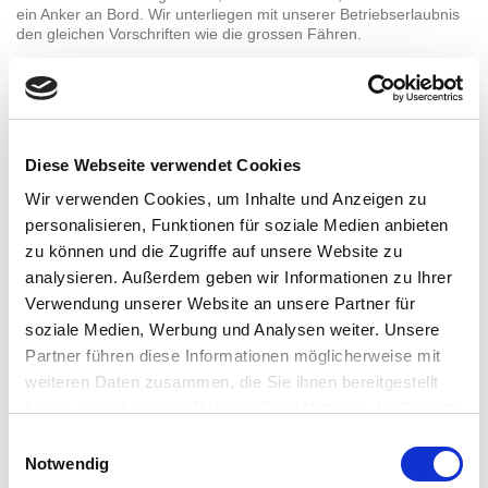
ein Anker an Bord. Wir unterliegen mit unserer Betriebserlaubnis
den gleichen Vorschriften wie die grossen Fähren.
Wie im "Land der Fähren" seit Jahrhunderten üblich, geschieht
das Übersetzen nach alter Seemannsart durch sogenanntes
"Wriggen" mit einem "Riemen". Hier heißt es für den Fährmann,
nicht nur diese Technik zu beherrschen, er muss auch die
Strömungsverhältnisse ganz genau kennen. Dieses Wissen und
Diese Webseite verwendet Cookies
Können muss der Fährmann vor einer amtlichen
Prüfungskommission unter Beweis stellen. Er erhält dafür den
Wir verwenden Cookies, um Inhalte und Anzeigen zu
Führerschein für Personenbeförderung.
personalisieren, Funktionen für soziale Medien anbieten
Wenn Sie Spass an unserer Arbeit hätten, aktiv oder passiv im
zu können und die Zugriffe auf unsere Website zu
Verein mitwirken möchten, freuen wir uns über Ihren Beitritt in
analysieren. Außerdem geben wir Informationen zu Ihrer
unseren Fährverein. Weitere Informationen erhalten Sie auf der
Verwendung unserer Website an unsere Partner für
Homepage
www.faehre-kronsnest.de
Besuchen Sie die Fähre bei
>> Facebook <<
oder
soziale Medien, Werbung und Analysen weiter. Unsere
>> Instagram <<
Partner führen diese Informationen möglicherweise mit
weiteren Daten zusammen, die Sie ihnen bereitgestellt
1. Vorsitzende:
"Stöpenkieker"
haben oder die sie im Rahmen Ihrer Nutzung der Dienste
Jana Gertz
Mini Museum an d
Kronsnest 18 a
Helke Petersen
gesammelt haben. Sie geben Einwilligung zu unseren
Einwilligungsauswahl
25335 Neuendorf
Fleien 44, 25335
Cookies, wenn Sie unsere Webseite weiterhin nutzen.
Notwendig
Tel. 0177 7376161
Tel. 0 41 21 - 2 1