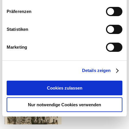
Gruppen- und Sonderfahrten: nach Terminabsprache und unter
Präferenzen
Berücksichtigung der Tide ist es möglich, auch außerhalb der
regulären Fährzeiten übersetzen.
Fährmeister: Niels-Uwe Saß - Tel. 0 41 21 - 2 13 99, ab 18.00 Uhr
Statistiken
Bild und Text (c) Fährverein
Marketing
Heimatverein Neuendorf b. E.
Details zeigen
Cookies zulassen
Nur notwendige Cookies verwenden